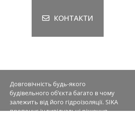
КОНТАКТИ
Довговічність будь-якого
будівельного об’єкта багато в чому
залежить від його гідроізоляції. SIKA
пропонує індивідуальні рішення
навіть для самих складних проектів.
Ми консультуємо і супроводжуємо